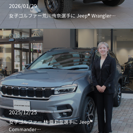
2026/01/29
女子ゴルファー荒川侑奈選手に Jeep® Wrangler…
Other
2025/12/25
女子ゴルファー 林 亜莉奈選手に Jeep®
Commander…