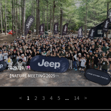
2025/10/01
【NATURE MEETING 2025…
<
1
2
3
4
5
...
14
>