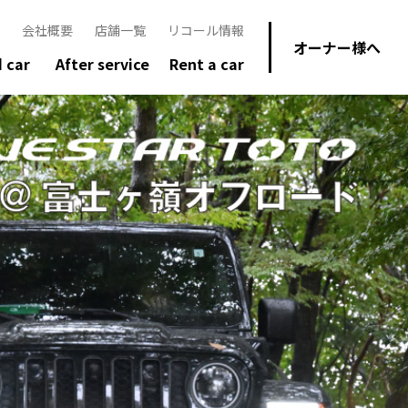
会社概要
店舗一覧
リコール情報
オーナー様へ
 car
After service
Rent a car