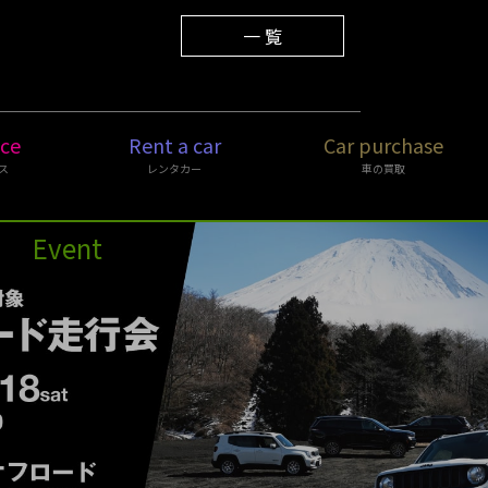
2025.12.01
年末年始休業のご案内
一 覧
ice
Rent a car
Car purchase
ス
レンタカー
車の買取
Event