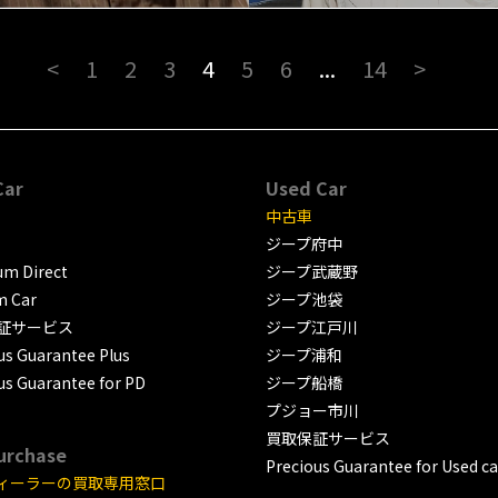
<
1
2
3
4
5
6
...
14
>
Car
Used Car
中古車
ジープ府中
m Direct
ジープ武蔵野
m Car
ジープ池袋
証サービス
ジープ江戸川
us Guarantee Plus
ジープ浦和
us Guarantee for PD
ジープ船橋
プジョー市川
買取保証サービス
urchase
Precious Guarantee for Used ca
ィーラーの買取専用窓口