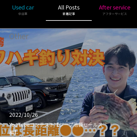
Used car
All Posts
After service
中古車
新着記事
アフターサービス
Other
2022/10/26
YouTubeコンテスト【ジープ池袋セールス
編】