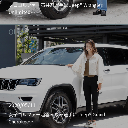
プロゴルファー石井忍選手に Jeep® Wrangler
Unlimited…
Other
2020/05/11
女子ゴルファー越雲みなみ選手に Jeep® Grand
Cherokee…