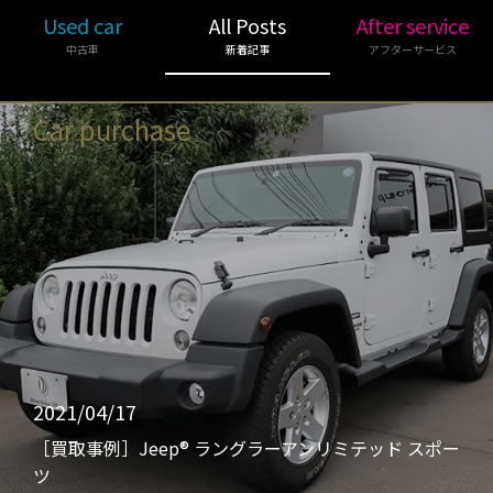
Used car
All Posts
After service
中古車
新着記事
アフターサービス
Car purchase
2021/04/17
［買取事例］Jeep® ラングラーアンリミテッド スポー
ツ