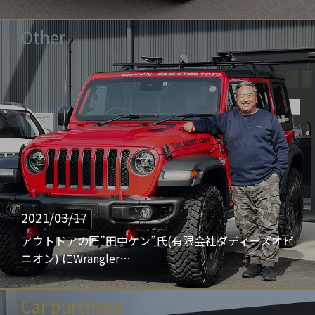
Other
2021/03/17
アウトドアの匠”田中ケン”氏(有限会社ダディーズオピ
ニオン) にWrangler…
Car purchase