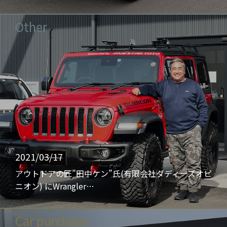
Other
2021/03/17
アウトドアの匠”田中ケン”氏(有限会社ダディーズオピ
ニオン) にWrangler…
Car purchase