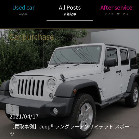
Used car
All Posts
After service
中古車
新着記事
アフターサービス
Car purchase
2021/04/17
［買取事例］Jeep® ラングラーアンリミテッド スポー
ツ