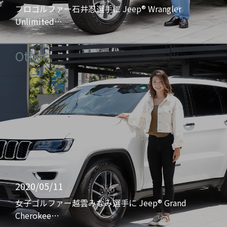
プロゴルファー石井忍選手に Jeep® Wrangler
Unlimited…
Other
2020/05/11
女子ゴルファー越雲みなみ選手に Jeep® Grand
Cherokee…