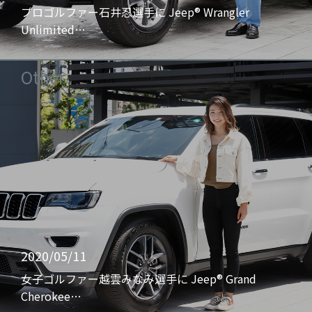
プロゴルファー石井忍選手に Jeep® Wrangler
Unlimited…
Other
2020/05/11
女子ゴルファー越雲みなみ選手に Jeep® Grand
Cherokee…