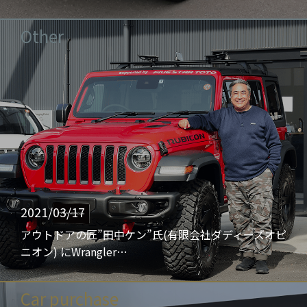
Other
2021/03/17
アウトドアの匠”田中ケン”氏(有限会社ダディーズオピ
ニオン) にWrangler…
Car purchase