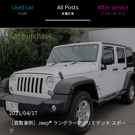
Used car
All Posts
After service
中古車
新着記事
アフターサービス
Car purchase
2021/04/17
［買取事例］Jeep® ラングラーアンリミテッド スポー
ツ