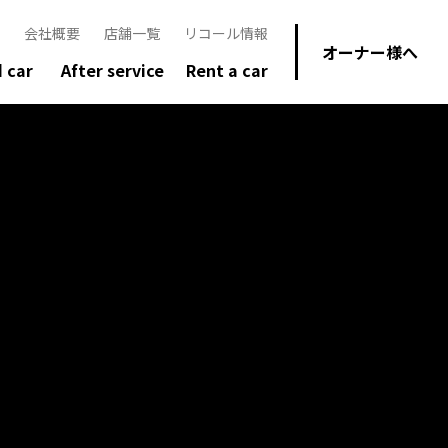
会社概要
店舗一覧
リコール情報
オーナー様へ
 car
After service
Rent a car