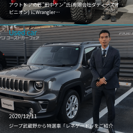
アウトドアの匠”田中ケン”氏(有限会社ダディーズオ
ピニオン) にWrangler…
Used car
2020/12/11
ジープ武蔵野から特選車「レネゲード」をご紹介