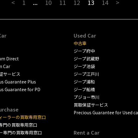
<
1
...
10
11
12
13
14
>
Car
Used Car
中古車
ジープ府中
m Direct
ジープ武蔵野
m Car
ジープ池袋
証サービス
ジープ江戸川
us Guarantee Plus
ジープ浦和
us Guarantee for PD
ジープ船橋
プジョー市川
買取保証サービス
urchase
Precious Guarantee for Used ca
ィーラーの買取専用窓口
専門の買取専用窓口
Rent a Car
ー専門の買取専用窓口