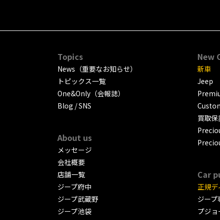
Topics
New 
News（重要なお知らせ）
新車
トピックス一覧
Jeep
One&Only（会報誌）
Premiu
Blog / SNS
Custo
買取保
Precio
About us
Precio
メッセージ
会社概要
Car p
店舗一覧
ジープ府中
正規デ
ジープ武蔵野
ジープ
ジープ池袋
プジョ