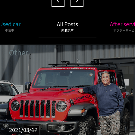
Used car
All Posts
After serv
中古車
新着記事
アフターサービ
Other
2021/03/17