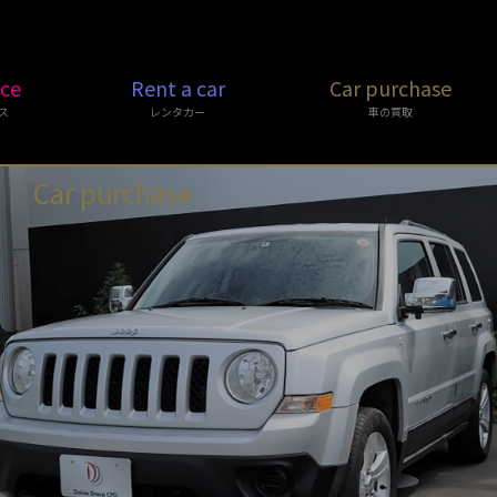
ice
Rent a car
Car purchase
ス
レンタカー
車の買取
Car purchase