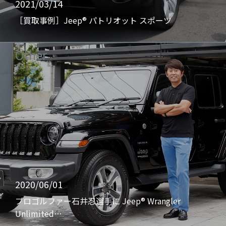
2021/03/14
［買取事例］Jeep® パトリオット スポーツ
Other
2020/06/01
プロゴルファー石井忍選手に Jeep® Wrangler
Unlimited…