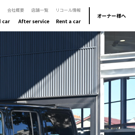
会社概要
店舗一覧
リコール情報
オーナー様へ
 car
After service
Rent a car