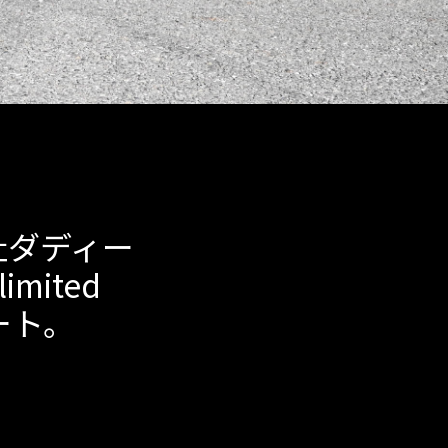
社ダディー
imited
ート。