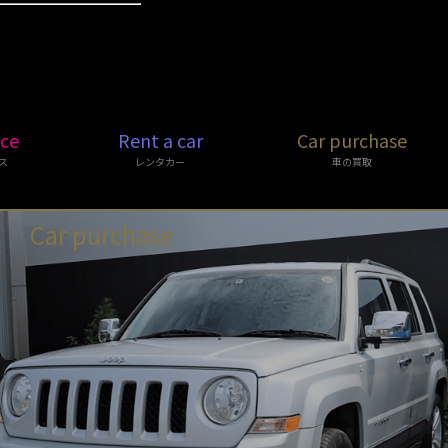
ice
Rent a car
Car purchase
ス
レンタカー
車の買取
Car purchase