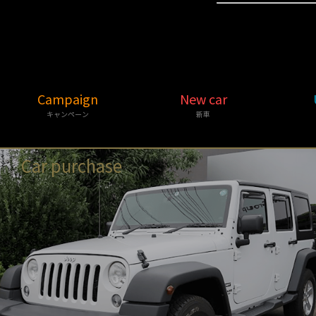
Campaign
New car
キャンペーン
新車
Car purchase