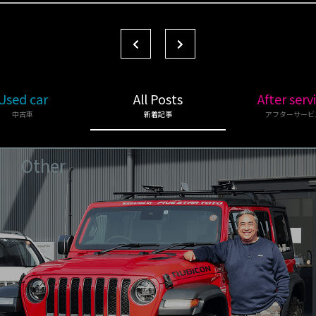
Used car
All Posts
After serv
中古車
新着記事
アフターサービ
Other