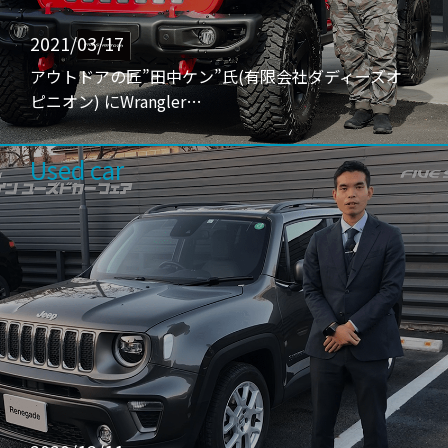
2021/03/17
アウトドアの匠”田中ケン”氏(有限会社ダディーズオ
ピニオン) にWrangler…
Used car