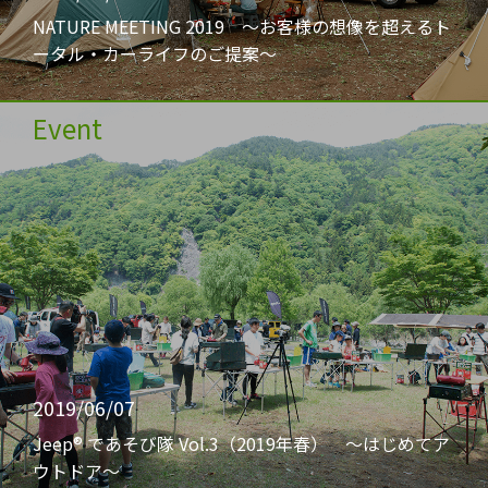
NATURE MEETING 2019 〜お客様の想像を超えるト
ータル・カーライフのご提案〜
Event
2019/06/07
Jeep® であそび隊 Vol.3（2019年春） 〜はじめてア
ウトドア〜