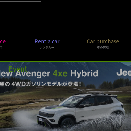
ice
Rent a car
Car purchase
ス
レンタカー
車の買取
Event