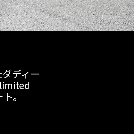
社ダディー
imited
ート。