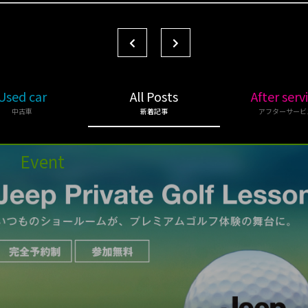
Used car
All Posts
After serv
中古車
新着記事
アフターサービ
Event