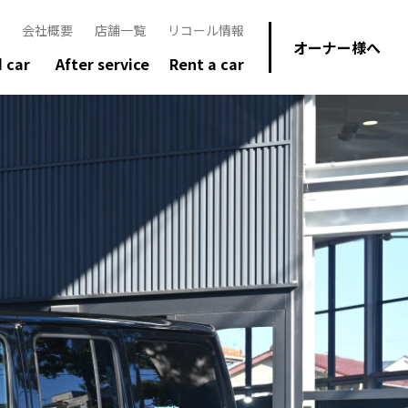
会社概要
店舗一覧
リコール情報
オーナー様へ
 car
After service
Rent a car