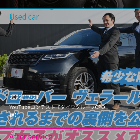
Used car
2022/12/21
YouTubeコンテスト【ダイワグループCPO
編】
After service