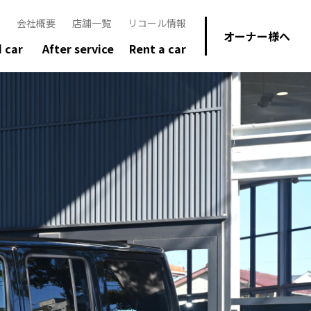
会社概要
店舗一覧
リコール情報
オーナー様へ
 car
After service
Rent a car