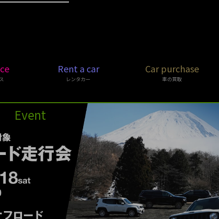
ice
Rent a car
Car purchase
ス
レンタカー
車の買取
Event