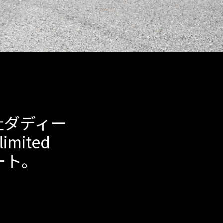
社ダディー
imited
ート。