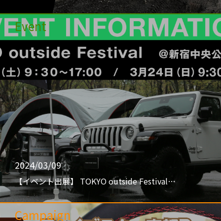
Event
2024/03/09
【イベント出展】 TOKYO outside Festival…
Campaign