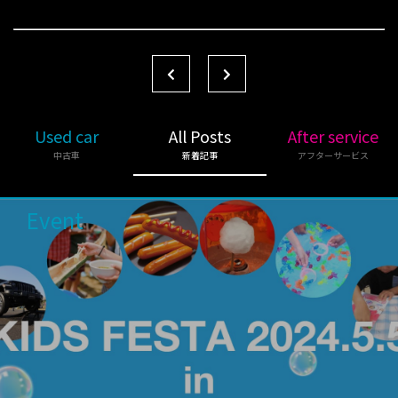
Used car
All Posts
After service
中古車
新着記事
アフターサービス
Event