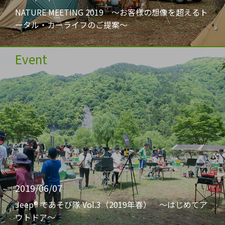
NATURE MEETING 2019 〜お客様の想像を超えるト
ータル・カーライフのご提案〜
Event
2019/06/07
Jeep® であそび隊 Vol.3（2019年春） 〜はじめてア
ウトドア〜