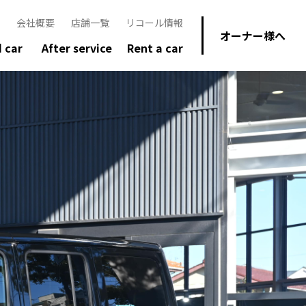
会社概要
店舗一覧
リコール情報
オーナー様へ
 car
After service
Rent a car