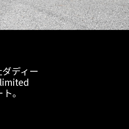
社ダディー
imited
ート。