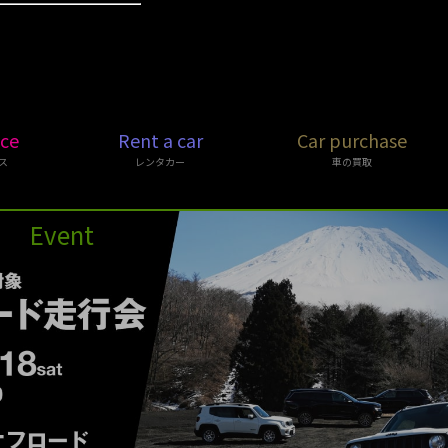
ice
Rent a car
Car purchase
ス
レンタカー
車の買取
Event