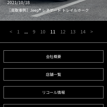
2021/10/18
［買取事例］Jeep® レネゲード トレイルホーク
<
1
...
9
10
11
12
13
14
>
会社概要
店舗一覧
リコール情報