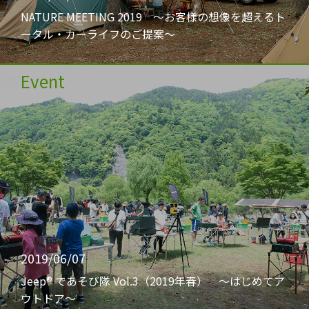
NATURE MEETING 2019 〜お客様の想像を超えるト
ータル・カーライフのご提案〜
Event
2019/06/07
Jeep® であそび隊 Vol.3（2019年春） 〜はじめてア
ウトドア〜