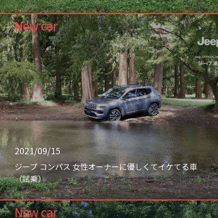
New car
2021/09/15
ジープ コンパス 女性オーナーに優しくてイケてる車
（試乗）
New car