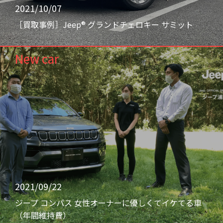
2021/10/07
［買取事例］Jeep® グランドチェロキー サミット
New car
2021/09/22
ジープ コンパス 女性オーナーに優しくてイケてる車
（年間維持費）