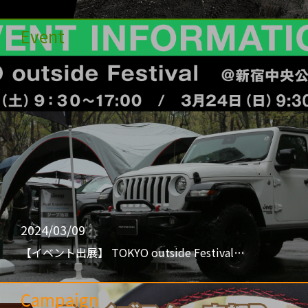
Event
2024/03/09
【イベント出展】 TOKYO outside Festival…
Campaign