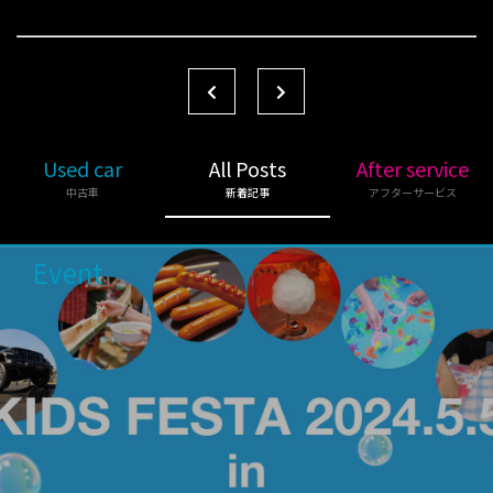
Used car
All Posts
After service
中古車
新着記事
アフターサービス
Event