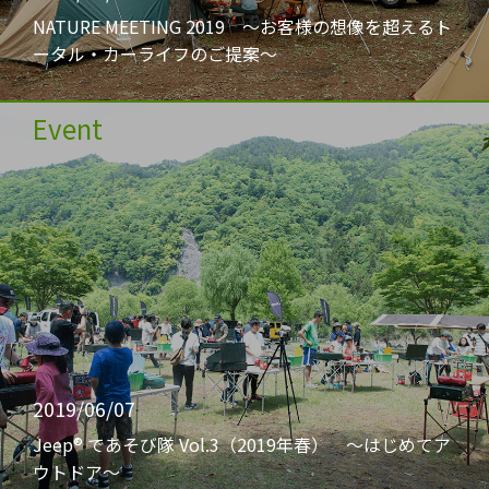
NATURE MEETING 2019 〜お客様の想像を超えるト
ータル・カーライフのご提案〜
Event
2019/06/07
Jeep® であそび隊 Vol.3（2019年春） 〜はじめてア
ウトドア〜