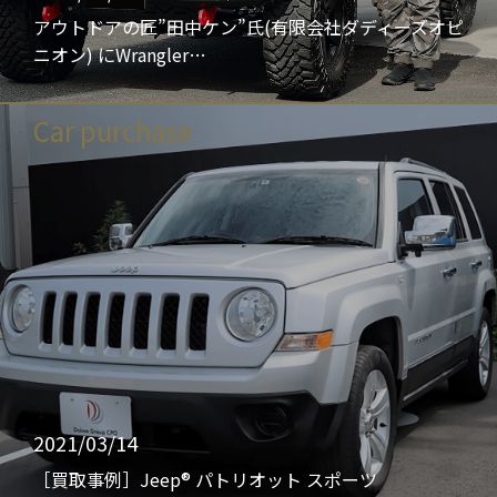
アウトドアの匠”田中ケン”氏(有限会社ダディーズオピ
ニオン) にWrangler…
Car purchase
2021/03/14
［買取事例］Jeep® パトリオット スポーツ