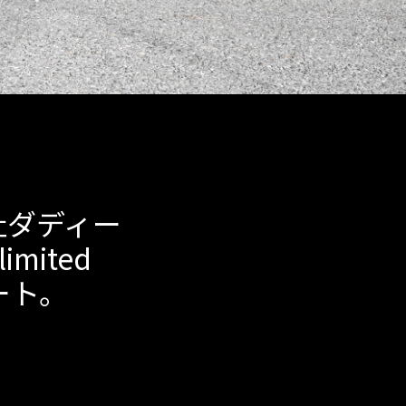
社ダディー
imited
ート。