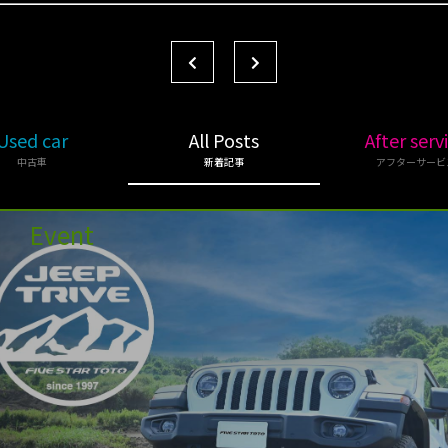
Used car
All Posts
After serv
中古車
新着記事
アフターサービ
Event