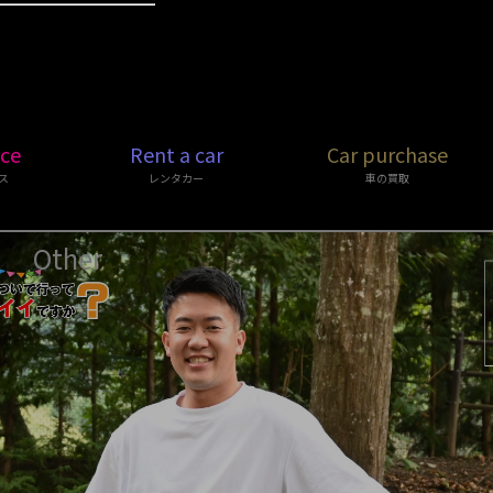
ice
Rent a car
Car purchase
ス
レンタカー
車の買取
Other