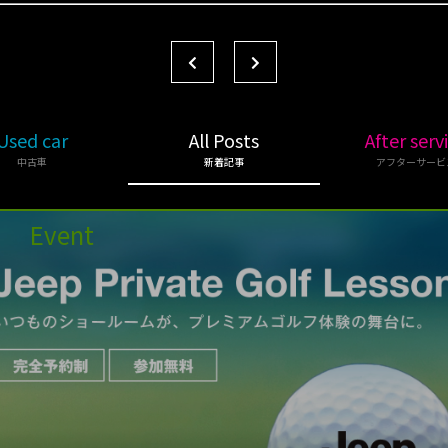
Used car
All Posts
After serv
中古車
新着記事
アフターサービ
Event