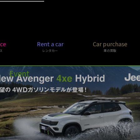
ice
Rent a car
Car purchase
ス
レンタカー
車の買取
Event