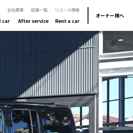
会社概要
店舗一覧
リコール情報
オーナー様へ
 car
After service
Rent a car