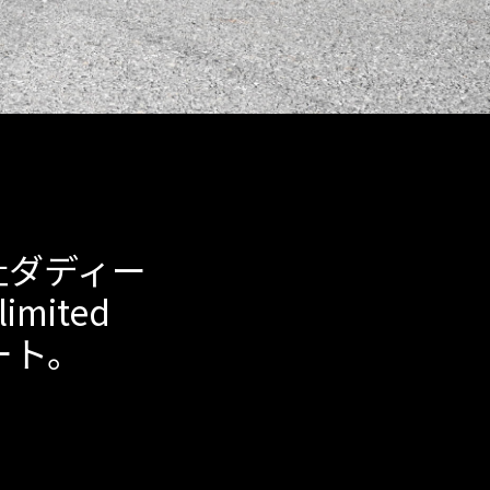
社ダディー
imited
ート。