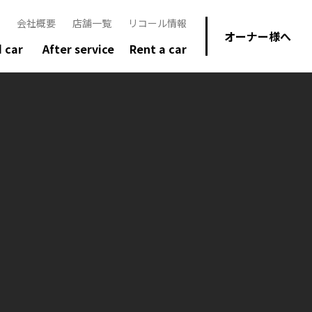
会社概要
店舗一覧
リコール情報
オーナー様へ
 car
After service
Rent a car