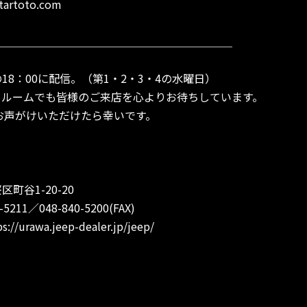
tartoto.com
＿＿＿＿＿＿＿＿＿＿＿＿＿＿＿＿＿＿＿＿＿＿
18：00に配信。（第1・2・3・4の水曜日）
ールームでも皆様のご来店を心よりお待ちしています。
よとお声がけいただけたら幸いです。
町谷1-20-20
211／048-840-5200(FAX)
ps://urawa.jeep-dealer.jp/jeep/