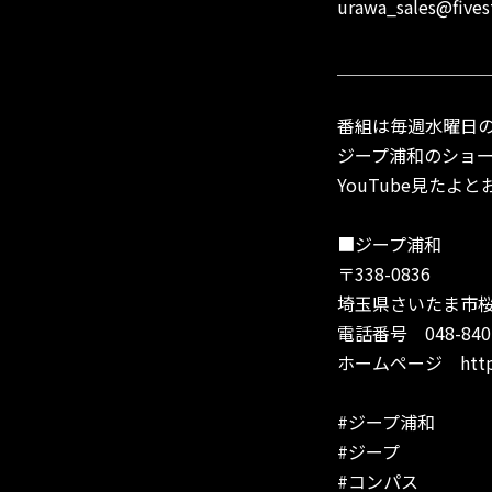
urawa_sales@fives
＿＿＿＿＿＿＿＿
番組は毎週水曜日の
ジープ浦和のショ
YouTube見た
■ジープ浦和
〒338-0836
埼玉県さいたま市桜区
電話番号 048-840-5
ホームページ
htt
#ジープ浦和
#ジープ
#コンパス