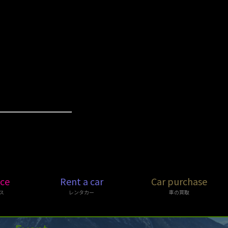
ice
Rent a car
Car purchase
ス
レンタカー
車の買取