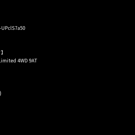
。
F-UPclS7a50
ド】
ited 4WD 9AT
)