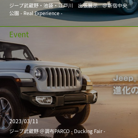
ジープ武蔵野・池袋・江戸川 出張展示 ＠新宿中央
公園 - Real Experience -
Event
2023/03/11
ジープ武蔵野 ＠調布PARCO - Ducking Fair -