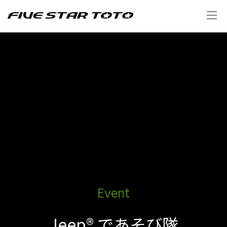
Event
Jeep® であそび隊