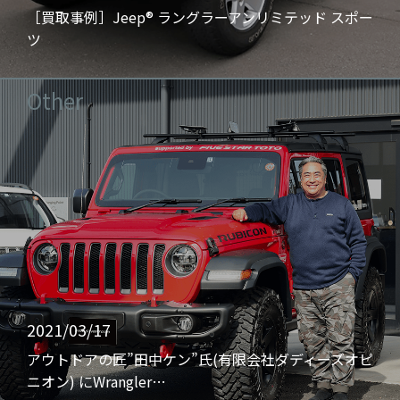
［買取事例］Jeep® ラングラーアンリミテッド スポー
ツ
Other
2021/03/17
アウトドアの匠”田中ケン”氏(有限会社ダディーズオピ
ニオン) にWrangler…