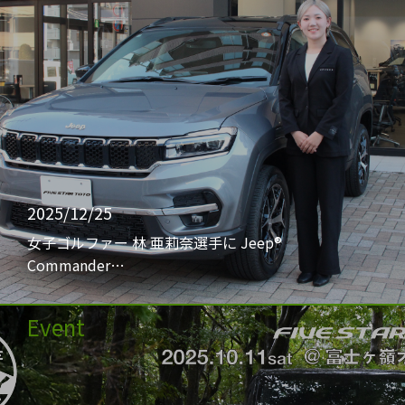
2025/12/25
女子ゴルファー 林 亜莉奈選手に Jeep®
Commander…
Event