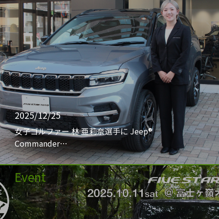
2025/12/25
女子ゴルファー 林 亜莉奈選手に Jeep®
Commander…
Event