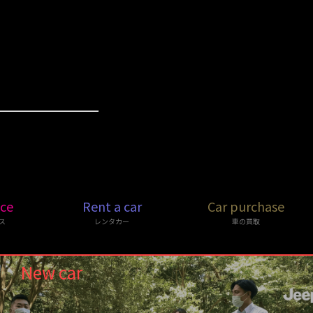
ice
Rent a car
Car purchase
ス
レンタカー
車の買取
New car