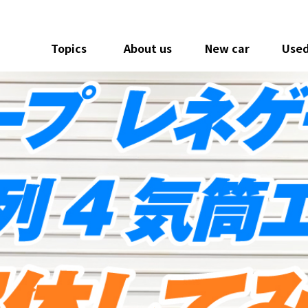
Topics
About us
New car
Used