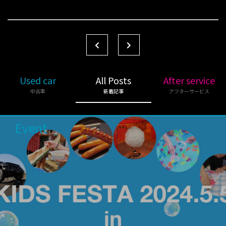
Used car
All Posts
After service
中古車
新着記事
アフターサービス
Event