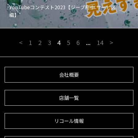
YouTubeコンテスト2023【ジープ府中 サービス
編】
<
1
2
3
4
5
6
...
14
>
会社概要
店舗一覧
リコール情報