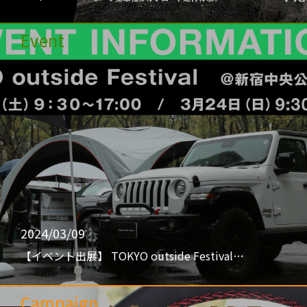
Event
2024/03/09
【イベント出展】 TOKYO outside Festival…
Campaign