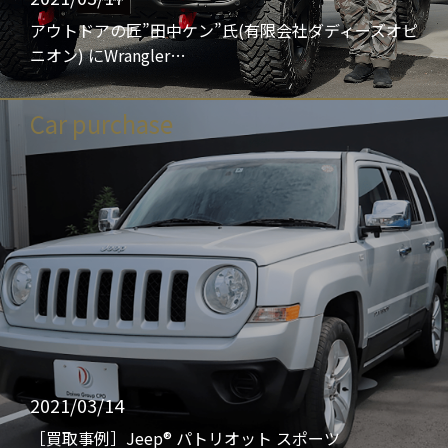
アウトドアの匠”田中ケン”氏(有限会社ダディーズオピ
ニオン) にWrangler…
Car purchase
2021/03/14
［買取事例］Jeep® パトリオット スポーツ