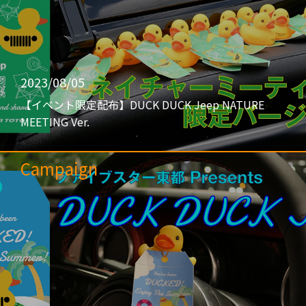
2023/08/05
【イベント限定配布】DUCK DUCK Jeep NATURE
MEETING Ver.
Campaign