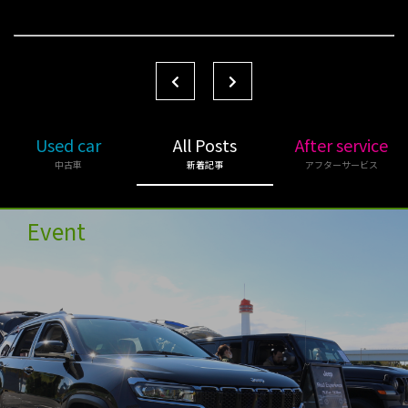
Used car
All Posts
After service
中古車
新着記事
アフターサービス
Event