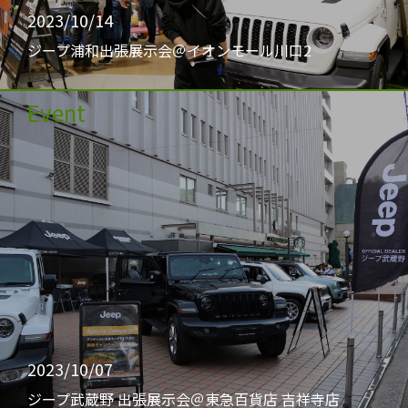
2023/10/14
ジープ浦和出張展示会＠イオンモール川口2
Event
2023/10/07
ジープ武蔵野 出張展示会＠東急百貨店 吉祥寺店