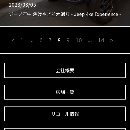
2023/03/05
ジープ府中 ＠けやき並木通り - Jeep 4xe Experience -
<
1
...
6
7
8
9
10
...
14
>
会社概要
店舗一覧
リコール情報