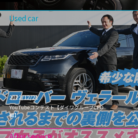
Used car
2022/12/21
YouTubeコンテスト【ダイワグループCPO
編】
After service