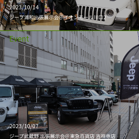
2023/10/14
ジープ浦和出張展示会＠イオンモール川口2
Event
2023/10/07
ジープ武蔵野 出張展示会＠東急百貨店 吉祥寺店