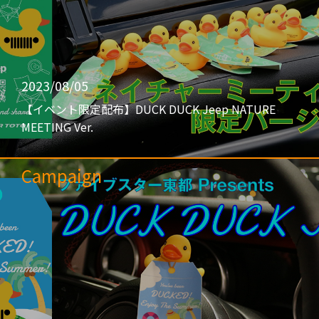
2023/08/05
【イベント限定配布】DUCK DUCK Jeep NATURE
MEETING Ver.
Campaign