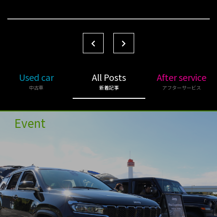
Used car
All Posts
After service
中古車
新着記事
アフターサービス
Event