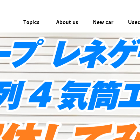
Topics
About us
New car
Used