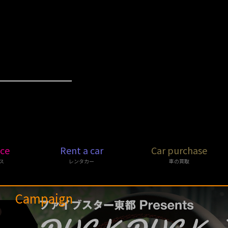
ice
Rent a car
Car purchase
ス
レンタカー
車の買取
Campaign