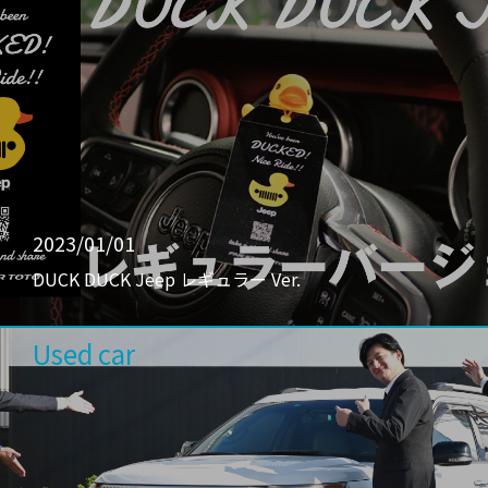
2023/01/01
DUCK DUCK Jeep レギュラー Ver.
Used car