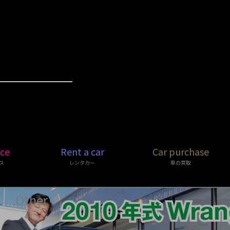
ice
Rent a car
Car purchase
ス
レンタカー
車の買取
Other