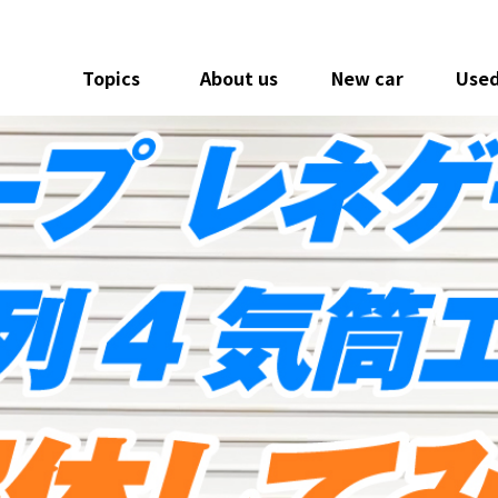
Topics
About us
New car
Used