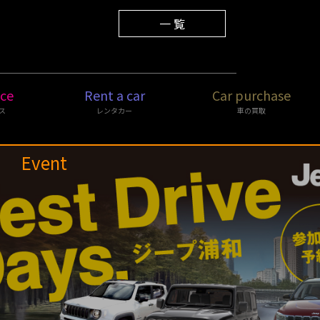
2025.12.01
年末年始休業のご案内
一 覧
ice
Rent a car
Car purchase
ス
レンタカー
車の買取
Event