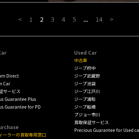
<
1
2
3
4
5
...
14
>
Car
Used Car
中古車
ジープ府中
m Direct
ジープ武蔵野
m Car
ジープ池袋
証サービス
ジープ江戸川
us Guarantee Plus
ジープ浦和
us Guarantee for PD
ジープ船橋
プジョー市川
買取保証サービス
urchase
Precious Guarantee for Used ca
ィーラーの買取専用窓口