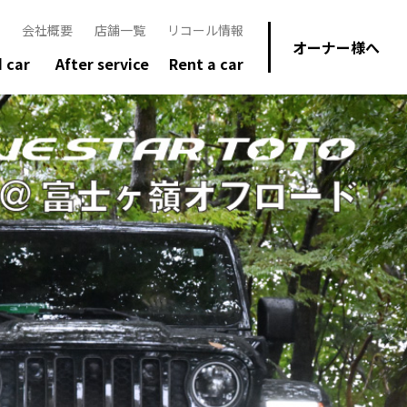
会社概要
店舗一覧
リコール情報
オーナー様へ
 car
After service
Rent a car